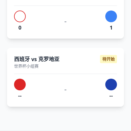
-
0
1
西班牙 vs 克罗地亚
待开始
世界杯小组赛
-
--
--