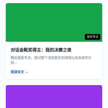
球员专访
对话金靴奖得主：我的决赛之夜
赛后独家专访，探讨那个决定胜负的进球以及未来的计
划...
阅读全文 →