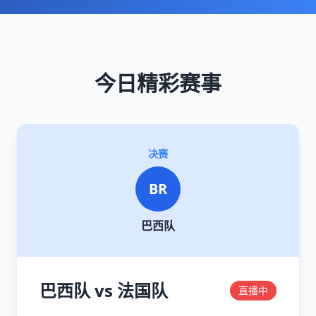
今日精彩赛事
决赛
BR
巴西队
巴西队 vs 法国队
直播中