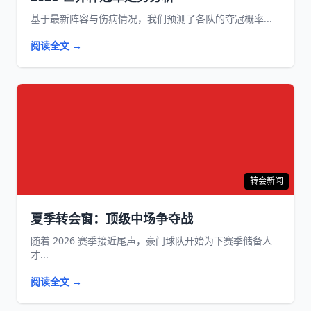
基于最新阵容与伤病情况，我们预测了各队的夺冠概率...
阅读全文 →
转会新闻
夏季转会窗：顶级中场争夺战
随着 2026 赛季接近尾声，豪门球队开始为下赛季储备人
才...
阅读全文 →