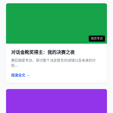
球员专访
对话金靴奖得主：我的决赛之夜
赛后独家专访，探讨那个决定胜负的进球以及未来的计
划...
阅读全文 →